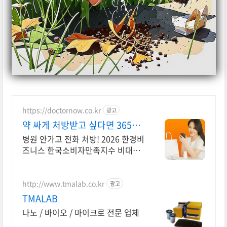
https://doctornow.co.kr
광고
약 싸게 처방받고 싶다면 365일
24시간 진료가능
병원 안가고 전화 처방! 2026 한경비
즈니스 한국소비자만족지수 비대면
진료앱 1위
http://www.tmalab.co.kr
광고
TMALAB
나노 / 바이오 / 마이크로 전문 업체