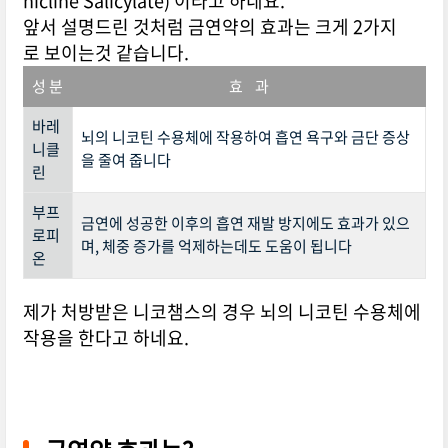
nicline Salicylate) 이라고 하네요.
앞서 설명드린 것처럼 금연약의 효과는 크게 2가지
로 보이는것 같습니다.
성 분
효 과
바레
뇌의 니코틴 수용체에 작용하여 흡연 욕구와 금단 증상
니클
을 줄여 줍니다
린
부프
금연에 성공한 이후의 흡연 재발 방지에도 효과가 있으
로피
며, 체중 증가를 억제하는데도 도움이 됩니다
온
제가 처방받은 니코챔스의 경우 뇌의 니코틴 수용체에
작용을 한다고 하네요.