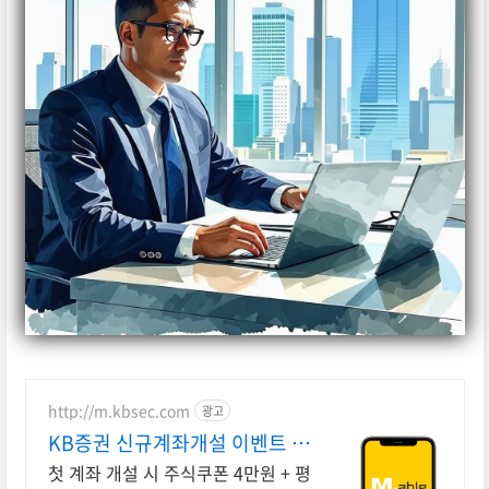
http://m.kbsec.com
광고
KB증권 신규계좌개설 이벤트 국
내주식쿠폰 최대 5만원
첫 계좌 개설 시 주식쿠폰 4만원 + 평