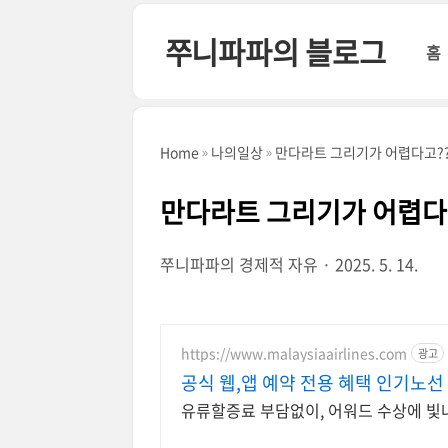
본문 바로가기
쭈니파파의 블로그
홈
Home
나의일상
만다라트 그리기가 어렵다고?? 
만다라트 그리기가 어렵다고?
쭈니파파의 경제적 자유
2025. 5. 14.
https://www.malaysiaairlines.com
광고
공식 웹,앱 예약 전용 혜택 인기노선
유류할증료 부담없이, 어워드 수상에 