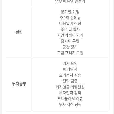
업무 매뉴얼 만들기
분기별 여행
주 1회 신메뉴
마음일기 작성
좋은 글 필사
힐링
자연 가까이 가기
홈카페 루틴
공간 정리
그림 그리기 도전
기사 요약
매매일지
모의투자 실습
전략 검증
투자공부
퇴직연금 리밸런싱
투자철학 정리
포트폴리오 리뷰
투자 서적 정독