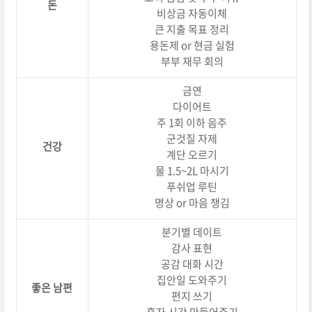
돈
비상금 자동이체
큰 지출 목표 정리
용돈제 or 현금 실험
부부 재무 회의
금연
다이어트
주 1회 이하 음주
군것질 자제
건강
계단 오르기
물 1.5~2L 마시기
푸쉬업 루틴
명상 or 마음 챙김
분기별 데이트
감사 표현
공감 대화 시간
집안일 도와주기
좋은 남편
편지 쓰기