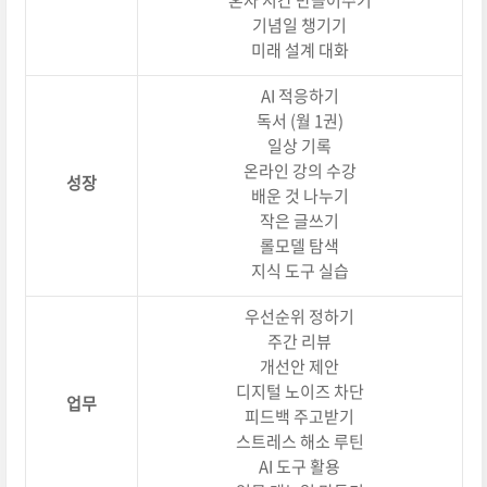
혼자 시간 만들어주기
기념일 챙기기
미래 설계 대화
AI 적응하기
독서 (월 1권)
일상 기록
온라인 강의 수강
성장
배운 것 나누기
작은 글쓰기
롤모델 탐색
지식 도구 실습
우선순위 정하기
주간 리뷰
개선안 제안
디지털 노이즈 차단
업무
피드백 주고받기
스트레스 해소 루틴
AI 도구 활용