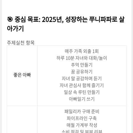
🎯 중심 목표:
2025년, 성장하는 쭈니파파로 살
아가기
주제실천 항목
매주 가족 외출 1회
하루 10분 자녀와 대화/놀이
추억 만들기
꿈 공유하기
좋은 아빠
자녀 말 공감하며 듣기
자녀 관심사 함께 즐기기
일상 속 루틴 만들기
아빠일기 쓰기
패밀리카 구매 준비
파이프라인 구축
매월 가계부 작성
소비 점검 및 부부 리뷰